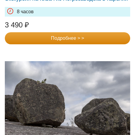
Стоимость оплаты за посещение: 300 руб./чел.
8 часов
(
https://
vodlozero.ru/tourizm/razreshenie-na-vottovaara/
)
Сумма посещения уплачивается самостоятельно
3 490
₽
клиентом
Плата не взимается с граждан, зарегистрированных
Подробнее > >
на территории Республики Карелия.