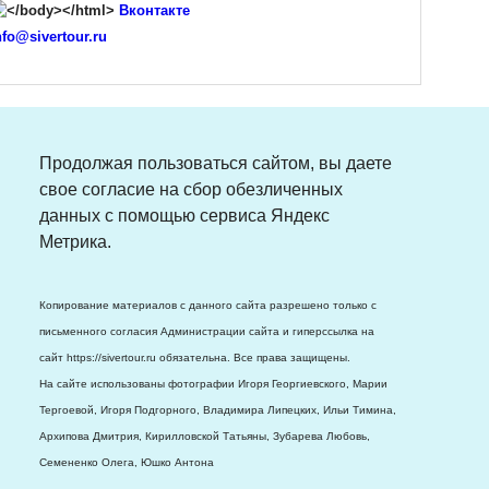
Вконтакте
nfo@sivertour.ru
Продолжая пользоваться сайтом, вы даете
свое согласие на сбор обезличенных
данных с помощью сервиса Яндекс
Метрика.
Копирование материалов с данного сайта разрешено только с
письменного согласия Администрации сайта и гиперссылка на
сайт https://sivertour.ru обязательна. Все права защищены.
На сайте использованы фотографии Игоря Георгиевского, Марии
Тергоевой, Игоря Подгорного, Владимира Липецких, Ильи Тимина,
Архипова Дмитрия, Кирилловской Татьяны, Зубарева Любовь,
Семененко Олега, Юшко Антона