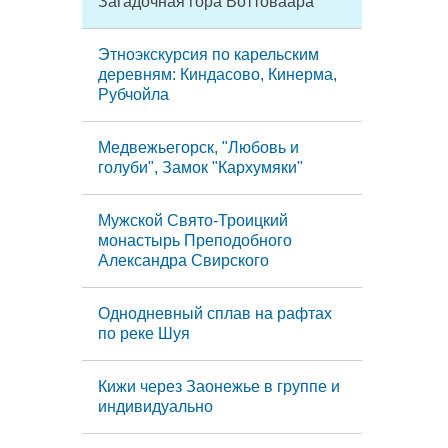
Загадочная гора Воттоваара
Этноэкскурсия по карельским
деревням: Киндасово, Кинерма,
Рубчойла
Медвежьегорск, "Любовь и
голуби", Замок "Кархумяки"
Мужской Свято-Троицкий
монастырь Преподобного
Александра Свирского
Однодневный сплав на рафтах
по реке Шуя
Кижи через Заонежье в группе и
индивидуально