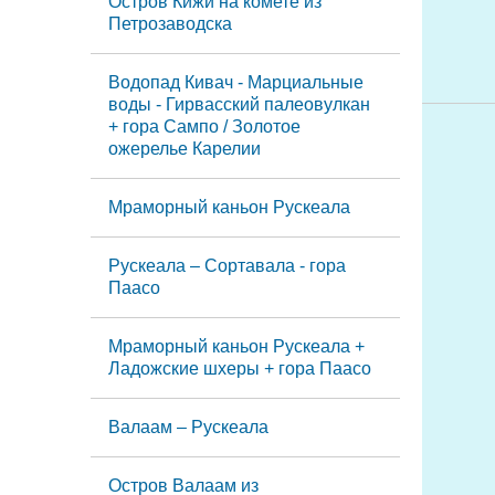
Остров Кижи на комете из
Петрозаводска
Водопад Кивач - Марциальные
воды - Гирвасский палеовулкан
+ гора Сампо / Золотое
ожерелье Карелии
Мраморный каньон Рускеала
Рускеала – Сортавала - гора
Паасо
Мраморный каньон Рускеала +
Ладожские шхеры + гора Паасо
Валаам – Рускеала
Остров Валаам из