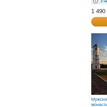
2 ч
1 490
Мужско
монаст