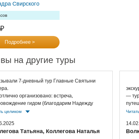
ндра Свирского
асов
₽
Подробнее >
вы на другие туры
азывали 7-дневный тур Главные Святыни
21 ф
ера.
экску
отлично организовано: встреча,
— ту
ровождение гидом (благодарим Надежду
путеш
лаевну), отличные завтраки в Питер Инн,
такой
ть целиком
Читат
мещение на микроавтобусе (т.к. группа была
втсре
6.2025
14.02
льшая); каждый день расписан и
женщ
легова Татьяна, Коллегова Наталья
Волк
ланирован - посмотрели все значимые
родно