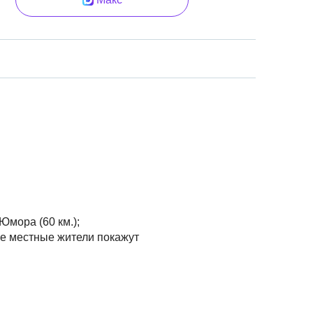
Юмора (60 км.);
ые местные жители покажут
онные карельские постройки;
ежке
!;
ьных инструментах - кантеле, ёухикко, руны…