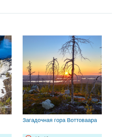
обслуживание/сопровождение, чаепитие .
Загадочная гора Воттоваара