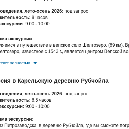
е карельские танцы и игры под гармонь и чаепитие с каре
оведения, лето-осень 2026:
под запрос
уальная экскурсия (руб./чел.):
жительность:
8 часов
пе 1 чел.:
18 000;
экскурсии:
9:00 - 10:00
пе 2 - 3 чел.:
9 000;
пе 4 - 5 чел.:
7 500;
ма экскурсии:
пе 6 - 7 чел.:
5 400.
ляемся в путешествие в вепское село Шелтозеро. (89 км). Вр
елтозеро, известное с 1543 г., является центром Вепской в
ость тура входит:
транспортное обслуживание, работа гид
ние Вепского этнографического музея. У вас есть удивите
Киндасово, мастер-класс на музыкальных инструментах, ча
текст полностью
обитания Вепской народности, узнать поближе особенности
ровольное пожертвование экскурсовод проведет Вас «Доро
щенского Ионо-Яшезерского монастыря, расположенного 
рсия в Карельскую деревню Рубчойла
ащение в Петрозаводск
оведения, лето-осень 2026:
под запрос
уальная экскурсия (руб./чел.):
жительность:
8,5 часов
пе 1 чел.:
27 700;
экскурсии:
9:00 - 10:00
пе 2 - 3 чел.:
13 800;
пе 4 - 5 чел.:
10 100;
ма экскурсии:
пе 6 - 7 чел.:
7 000.
из Петрозаводска
в деревню Рубчойла, где вы сможете погру