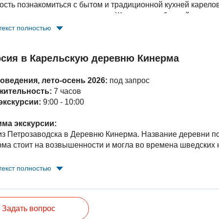
ость познакомиться с бытом и традиционной кухней карело
ость входит:
транспортное обслуживание, экскурсионное
и, услышать карельские песни. Жители самобытной деревн
я в поколение традиции коренных жителей - карелов-ливви
текст полностью
плату:
Обед - от 850 руб./чел.
 Карельских традициях в деревне Рубчойла;
в г. Петрозаводск.
рсия в Карельскую деревню Кинерма
уальная экскурсия (руб./чел.):
пе 1 чел.:
29 500;
оведения, лето-осень 2026:
под запрос
пе 2 - 3 чел.:
15 300;
жительность:
7 часов
пе 4 - 5 чел.:
11 300;
экскурсии:
9:00 - 10:00
пе 6 - 7 чел.:
8 200.
ма экскурсии:
ость входит:
транспортное обслуживание, экскурсионное 
 из Петрозаводска в Деревню Кинерма.
Название деревни по
а в деревне, обед в Карельских традициях .
ерма стоит на возвышенности и могла во времена шведских
;
сия по деревне;
текст полностью
ие с Карельской выпечкой;
ное время, обратный выезд в Петрозаводск.
Задать вопрос
уальная экскурсия (руб./чел.):