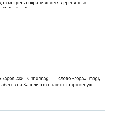
в, осмотреть сохранившиеся деревянные
 обслуживание/сопровождение, входные билеты
и Рубчойла бережно хранят и передают из
ков;
обслуживание/сопровождение, интерактивная
-карельски "Kinnermägi" — слово «гора», mägi,
 набегов на Карелию исполнять сторожевую