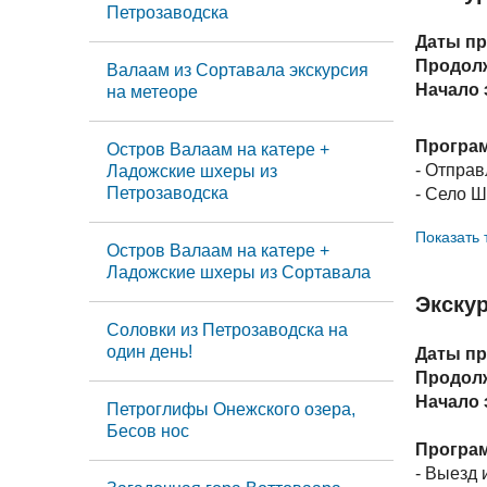
- Весёлы
Петрозаводска
Даты пр
Индивид
Продол
Валаам из Сортавала экскурсия
При груп
Начало 
на метеоре
При груп
При груп
Програм
Остров Валаам на катере +
При груп
- Отправ
Ладожские шхеры из
Петрозаводска
- Село Ш
В стоим
- Посеще
деревне 
Показать 
местами 
Остров Валаам на катере +
*За доб
Ладожские шхеры из Сортавала
Благове
Экску
- Возвр
Соловки из Петрозаводска на
один день!
Даты пр
Индивид
Продол
При груп
Начало 
Петроглифы Онежского озера,
При груп
Бесов нос
При груп
Програм
При груп
- Выезд 