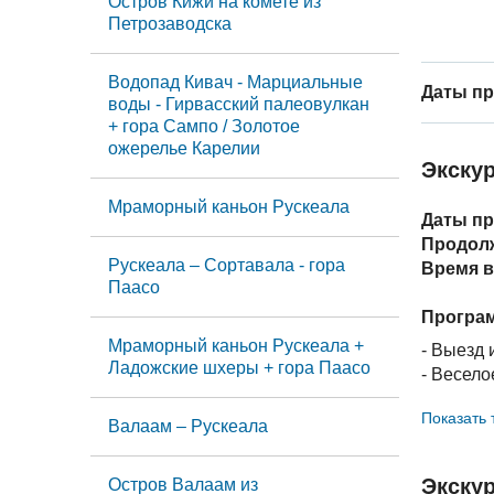
Остров Кижи на комете из
Петрозаводска
Водопад Кивач - Марциальные
Даты пр
воды - Гирвасский палеовулкан
+ гора Сампо / Золотое
ожерелье Карелии
Экску
Мраморный каньон Рускеала
Даты пр
Продол
Рускеала – Сортавала - гора
Время в
Паасо
Програм
Мраморный каньон Рускеала +
- Выезд 
Ладожские шхеры + гора Паасо
- Весело
достопр
Показать 
деревни
Валаам – Рускеала
- Посеще
- Музык
Экску
Остров Валаам из