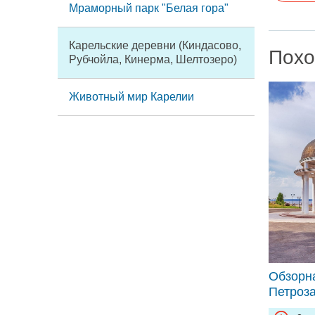
При груп
Мраморный парк "Белая гора"
При груп
При груп
Карельские деревни (Киндасово,
При груп
Похо
Рубчойла, Кинерма, Шелтозеро)
В стоим
Животный мир Карелии
Обзорна
Петроза