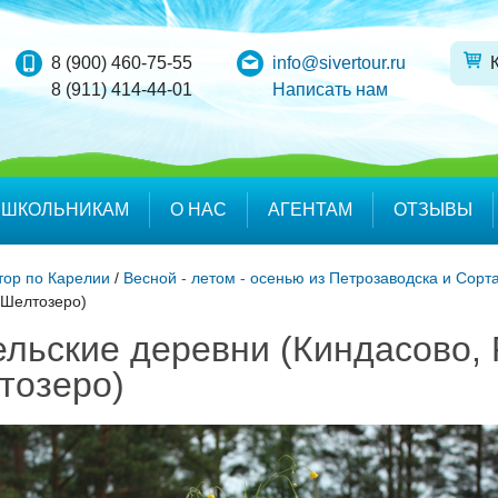
8 (900) 460-75-55
info@sivertour.ru
8 (911) 414-44-01
Написать нам
ШКОЛЬНИКАМ
О НАС
АГЕНТАМ
ОТЗЫВЫ
тор по Карелии
/
Весной - летом - осенью из Петрозаводска и Сор
 Шелтозеро)
ельские деревни (Киндасово, 
тозеро)