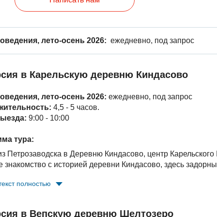
оведения, лето-осень 2026:
ежедневно, под запрос
рсия в Карельскую деревню Киндасово
оведения, лето-осень 2026:
ежедневно, под запрос
жительность:
4,5 - 5 часов.
ыезда:
9:00 - 10:00
ма тура:
из Петрозаводска в Деревню Киндасово, центр Карельского 
е знакомство с историей деревни Киндасово, здесь задорн
имечательности любимой
текст полностью
: часовню Введения в храм Пресвятой Богородицы, традици
ние первого и пока единственного в мире
памятника Вар
альный натюрморт с музыкальными миниатюрами на музыкал
рсия в Вепскую деревню Шелтозеро