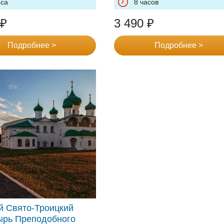
аса
8 часов
₽
3 490
₽
Подробнее >
Подробнее >
й Свято-Троицкий
ырь Преподобного