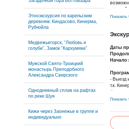
Загадочная гора Воттоваара
возможн
В стоим
постройк
в музей.
поколени
Этноэкскурсия по карельским
Показать 
За доп. 
деревням: Киндасово, Кинерма,
- Обед в
Рубчойла
- Выезд 
Экску
Индивид
Медвежьегорск, "Любовь и
При груп
Даты пр
голуби", Замок "Кархумяки"
При груп
Продол
При груп
Начало 
Мужской Свято-Троицкий
При груп
монастырь Преподобного
Програм
Александра Свирского
В стоим
- Выезд
программ
т.к. Кин
Однодневный сплав на рафтах
функцию
по реке Шуя
- Экскур
Показать 
- Чаепит
- Свобод
Кижи через Заонежье в группе и
индивидуально
Индивид