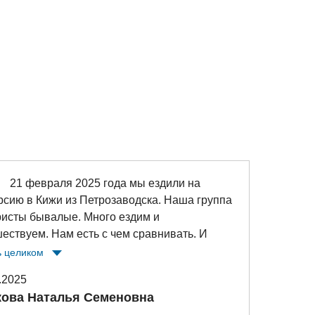
евраля 2025 года мы ездили на
Здравс
рсию в Кижи из Петрозаводска. Наша группа
Сегодн
ристы бывалые. Много ездим и
«Золо
ествуем. Нам есть с чем сравнивать. И
удовол
 экскурсовод, как Анна Ивановна,
Огромн
ь целиком
Читать
чаются очень редко. Это необыкновенная
интер
.2025
21.08.
ина, влюбленная в свою профессию и
респуб
ова Наталья Семеновна
Кото
й край Карелию. Много интересных фактов
достоп