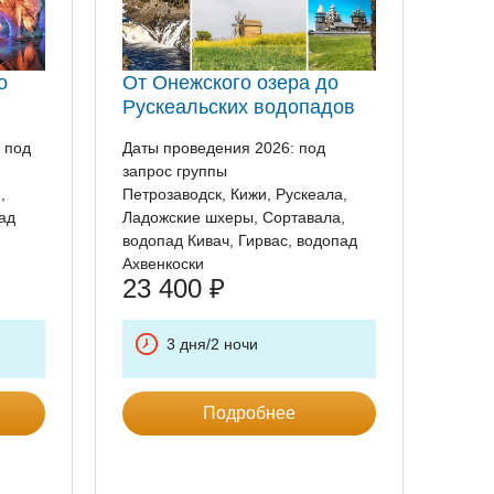
о
От Онежского озера до
Рускеальских водопадов
 под
Даты проведения 2026: под
запрос группы
,
Петрозаводск, Кижи, Рускеала,
ад
Ладожские шхеры, Сортавала,
водопад Кивач, Гирвас, водопад
Ахвенкоски
23 400
₽
3 дня/2 ночи
Подробнее