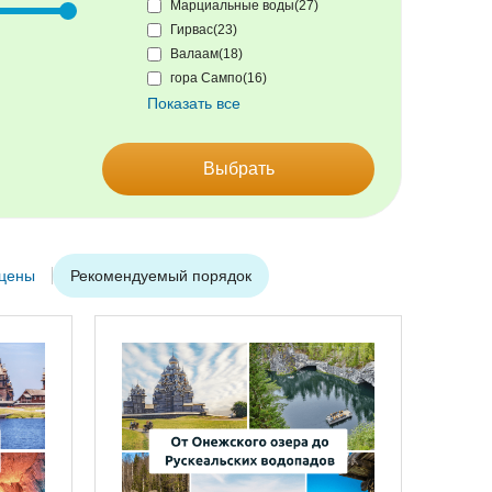
Марциальные воды(27)
Гирвас(23)
Валаам(18)
гора Сампо(16)
Показать все
Выбрать
 цены
Рекомендуемый порядок