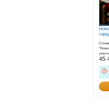
Ново
горо
Стоим
*Ново
участ
45 