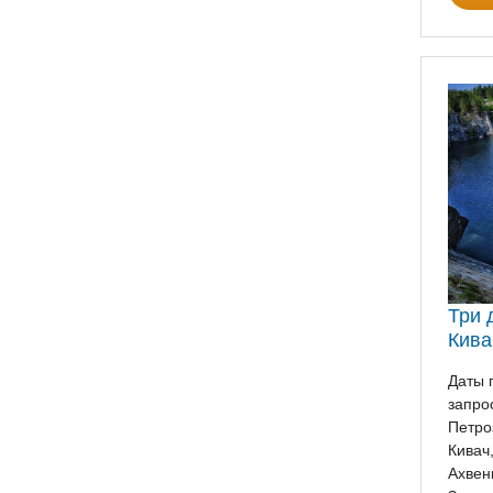
Три 
Кива
Даты 
запро
Петро
Кивач
Ахвен