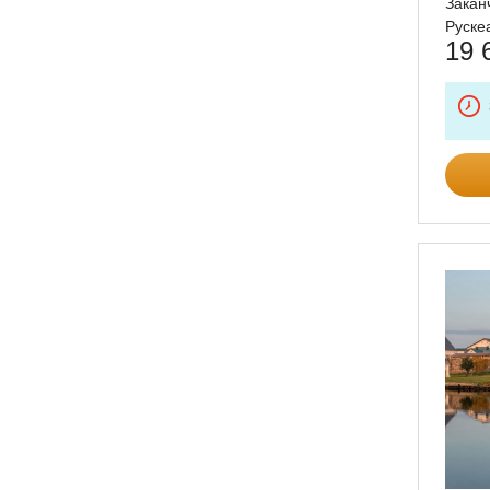
Закан
Руске
19 