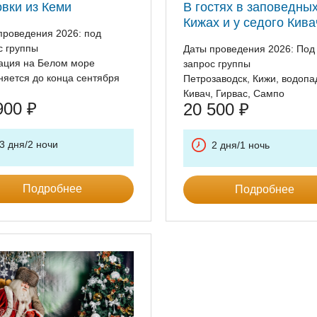
вки из Кеми
В гостях в заповедны
Кижах и у седого Кива
проведения 2026: под
с группы
Даты проведения 2026: Под
ация на Белом море
запрос группы
няется до конца сентября
Петрозаводск, Кижи, водопа
Кивач, Гирвас, Сампо
900
₽
20 500
₽
3 дня/2 ночи
2 дня/1 ночь
Подробнее
Подробнее