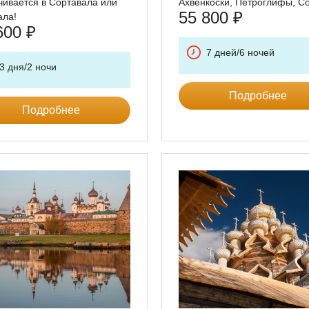
чивается в Сортавала или
Ахвенкоски, Петроглифы, С
55 800
₽
ала!
600
₽
7 дней/6 ночей
3 дня/2 ночи
Подробнее
Подробнее