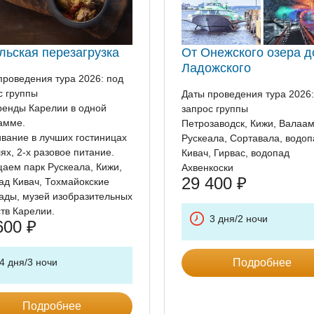
льская перезагрузка
От Онежского озера д
Ладожского
проведения тура 2026: под
с группы
Даты проведения тура 2026:
ренды Карелии в одной
запрос группы
амме.
Петрозаводск, Кижи, Валаам
вание в лучших гостиницах
Рускеала, Сортавала, водоп
ях, 2-х разовое питание.
Кивач, Гирвас, водопад
аем парк Рускеала, Кижи,
Ахвенкоски
29 400
₽
ад Кивач, Тохмайокские
ады, музей изобразительных
ств Карелии.
3 дня/2 ночи
600
₽
4 дня/3 ночи
Подробнее
Подробнее