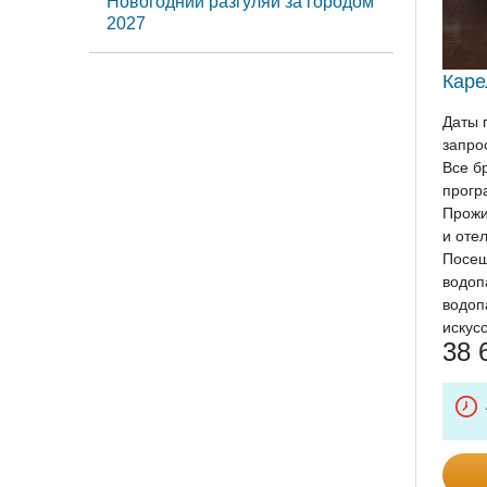
Новогодний разгуляй за городом
2027
Каре
Даты 
запро
Все б
прогр
Прожи
и отел
Посещ
водоп
водоп
искус
38 