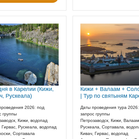
дня в Карелии (Кижи,
Кижи + Валаам + Сол
ч, Рускеала)
| Тур по святыням Ка
проведения 2026: под
Даты проведения тура 2026:
с группы
запрос группы
заводск, Кижи, водопад
Петрозаводск, Кижи, Валаам
, Гирвас, Рускеала, водопад
Рускеала, Сортавала, водоп
коски, Сортавала
Кивач, Гирвас, водопад