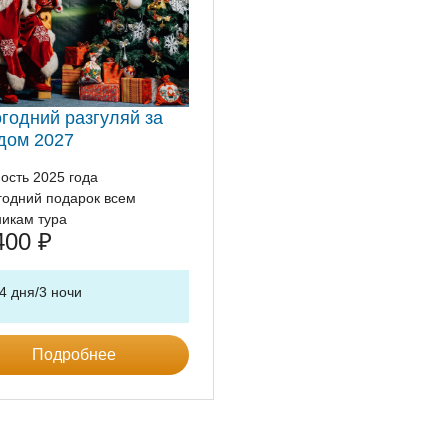
годний разгуляй за
дом 2027
ость 2025 года
годний подарок всем
никам тура
400
₽
4 дня/3 ночи
Подробнее