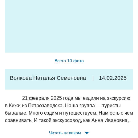
заботу о нас. Спасибо!
*Советы: внимательно смотрите прогноз погоды и
берите теплую одежду даже летом (в Кижах сильный
ветер, на Соловках в конце июня было +6 и дождь);
наличные можно не брать - везде оплата картой; в туре
есть предзаказанные комплексные обеды и завтрак,
поэтому аллергикам/вегетарианцам лучше сообщить
Всего 10 фото
заранее и меню подстроят под них.
Волкова Наталья Семеновна
14.02.2025
21 февраля 2025 года мы ездили на экскурсию
в Кижи из Петрозаводска. Наша группа — туристы
бывалые. Много ездим и путешествуем. Нам есть с чем
сравнивать. И такой экскурсовод, как Анна Ивановна,
втсречаются очень редко. Это необыкновенная
Читать целиком
женщина, влюбленная в свою профессию и родной