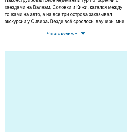
Наконструировал себе недельный тур по Карелии с
заездами на Валаам, Соловки и Кижи, катался между
точками на авто, а на все три острова заказывал
экскурсии у Сивера. Везде всё срослось, ваучеры мне
заранее сбрасывали по whatsapp, у теплоходов/
Читать целиком
метеоров были встречающие с табличками,
экскурсоводы на островах ждали. Очень доволен,
Сивер молодцы!