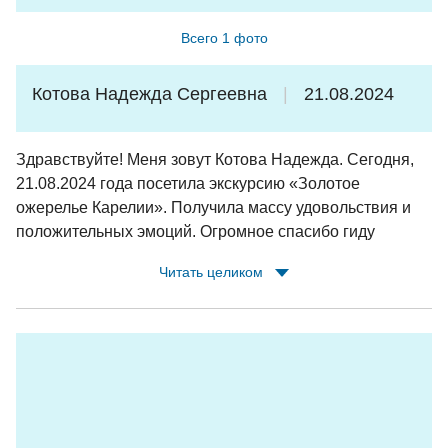
Всего 1 фото
Котова Надежда Сергеевна
21.08.2024
Здравствуйте! Меня зовут Котова Надежда. Сегодня,
21.08.2024 года посетила экскурсию «Золотое
ожерелье Карелии». Получила массу удовольствия и
положительных эмоций. Огромное спасибо гиду
Татьяне за очень интересные и познавательные
Читать целиком
сведения о республике Карелия и её
достопримечательностях и памятных местах и
водителю Дмитриеву Анатолию Алексеевичу за
доброжелательное отношение и легкую дорогу. Желаю
им здоровья, удачи, профессиональных успехов и
благодарных туристов!