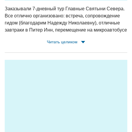
месте в момент приезда а Парк)
Заказывали 7-дневный тур Главные Святыни Севера.
- Троллей (Zip-line): 400 м., Максимальный вес: 120 кг.
Все отлично организовано: встреча, сопровождение
гидом (благодарим Надежду Николаевну), отличные
завтраки в Питер Инн, перемещение на микроавтобусе
(т.к. группа была небольшая); каждый день расписан и
Читать целиком
распланирован - посмотрели все значимые
достопримечательности Карелии; на островах были
местные гиды, и без внимания мы тоже не остались.
Выражаем благодарность СИВЕРУ и лично Илье и
Дарье за оперативность при изменении программы из-
за непогоды - на Соловках пришлось сократить
пребывание на день из-за штормового
предупреждения: Илья быстро организовал нашу
доставку на материк и гостиницу в Рабочеостровске,
Даше удалось отправить нас на экскурсию на
Соловках, планировавшуюся на следующий день,
Сергей проследил, чтобы мы сели на теплоход. Так мы
ничего не потеряли, но увидели профессионализм и