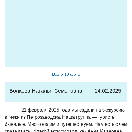
Сергей проследил, чтобы мы сели на теплоход. Так мы
ничего не потеряли, но увидели профессионализм и
заботу о нас. Спасибо!
*Советы: внимательно смотрите прогноз погоды и
берите теплую одежду даже летом (в Кижах сильный
ветер, на Соловках в конце июня было +6 и дождь);
наличные можно не брать - везде оплата картой; в туре
есть предзаказанные комплексные обеды и завтрак,
поэтому аллергикам/вегетарианцам лучше сообщить
Всего 10 фото
заранее и меню подстроят под них.
Волкова Наталья Семеновна
14.02.2025
21 февраля 2025 года мы ездили на экскурсию
в Кижи из Петрозаводска. Наша группа — туристы
бывалые. Много ездим и путешествуем. Нам есть с чем
сравнивать. И такой экскурсовод, как Анна Ивановна,