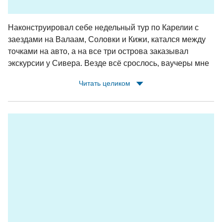
Наконструировал себе недельный тур по Карелии с
заездами на Валаам, Соловки и Кижи, катался между
точками на авто, а на все три острова заказывал
экскурсии у Сивера. Везде всё срослось, ваучеры мне
заранее сбрасывали по whatsapp, у теплоходов/
Читать целиком
метеоров были встречающие с табличками,
экскурсоводы на островах ждали. Очень доволен,
Сивер молодцы!