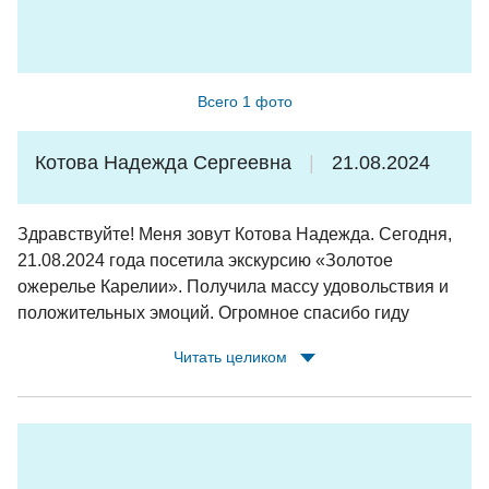
Всего 1 фото
Котова Надежда Сергеевна
21.08.2024
Здравствуйте! Меня зовут Котова Надежда. Сегодня,
21.08.2024 года посетила экскурсию «Золотое
ожерелье Карелии». Получила массу удовольствия и
положительных эмоций. Огромное спасибо гиду
Татьяне за очень интересные и познавательные
Читать целиком
сведения о республике Карелия и её
достопримечательностях и памятных местах и
водителю Дмитриеву Анатолию Алексеевичу за
доброжелательное отношение и легкую дорогу. Желаю
им здоровья, удачи, профессиональных успехов и