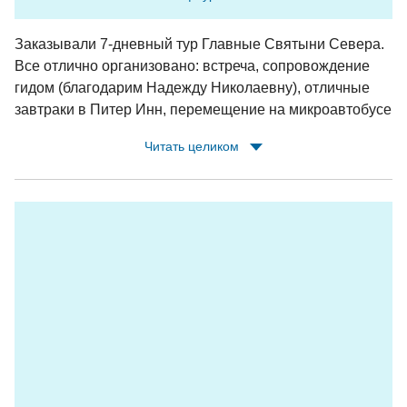
обслуживание, входные билеты в горный парк
Рускеала, наземная экскурсия с гидом парка
Заказывали 7-дневный тур Главные Святыни Севера.
"Мраморный каньон".
Все отлично организовано: встреча, сопровождение
гидом (благодарим Надежду Николаевну), отличные
завтраки в Питер Инн, перемещение на микроавтобусе
(т.к. группа была небольшая); каждый день расписан и
Читать целиком
распланирован - посмотрели все значимые
достопримечательности Карелии; на островах были
местные гиды, и без внимания мы тоже не остались.
Выражаем благодарность СИВЕРУ и лично Илье и
Дарье за оперативность при изменении программы из-
за непогоды - на Соловках пришлось сократить
пребывание на день из-за штормового
предупреждения: Илья быстро организовал нашу
доставку на материк и гостиницу в Рабочеостровске,
Даше удалось отправить нас на экскурсию на
Соловках, планировавшуюся на следующий день,
Сергей проследил, чтобы мы сели на теплоход. Так мы