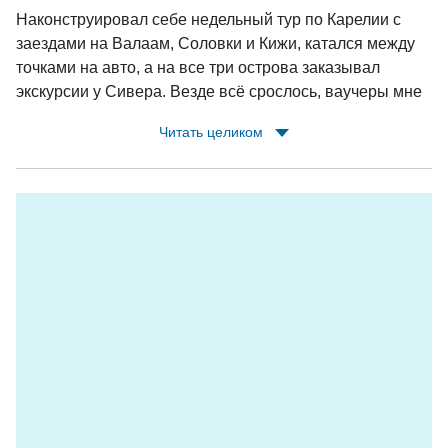
Наконструировал себе недельный тур по Карелии с
заездами на Валаам, Соловки и Кижи, катался между
точками на авто, а на все три острова заказывал
экскурсии у Сивера. Везде всё срослось, ваучеры мне
заранее сбрасывали по whatsapp, у теплоходов/
Читать целиком
метеоров были встречающие с табличками,
экскурсоводы на островах ждали. Очень доволен,
Сивер молодцы!