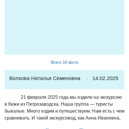
ничего не потеряли, но увидели профессионализм и
заботу о нас. Спасибо!
*Советы: внимательно смотрите прогноз погоды и
берите теплую одежду даже летом (в Кижах сильный
ветер, на Соловках в конце июня было +6 и дождь);
наличные можно не брать - везде оплата картой; в туре
есть предзаказанные комплексные обеды и завтрак,
поэтому аллергикам/вегетарианцам лучше сообщить
Всего 10 фото
заранее и меню подстроят под них.
Волкова Наталья Семеновна
14.02.2025
21 февраля 2025 года мы ездили на экскурсию
в Кижи из Петрозаводска. Наша группа — туристы
бывалые. Много ездим и путешествуем. Нам есть с чем
сравнивать. И такой экскурсовод, как Анна Ивановна,
втсречаются очень редко. Это необыкновенная