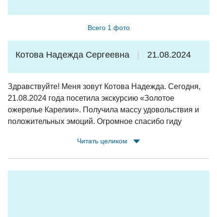
Всего 1 фото
Котова Надежда Сергеевна
21.08.2024
Здравствуйте! Меня зовут Котова Надежда. Сегодня,
21.08.2024 года посетила экскурсию «Золотое
ожерелье Карелии». Получила массу удовольствия и
положительных эмоций. Огромное спасибо гиду
Татьяне за очень интересные и познавательные
Читать целиком
сведения о республике Карелия и её
достопримечательностях и памятных местах и
водителю Дмитриеву Анатолию Алексеевичу за
доброжелательное отношение и легкую дорогу. Желаю
им здоровья, удачи, профессиональных успехов и
благодарных туристов!