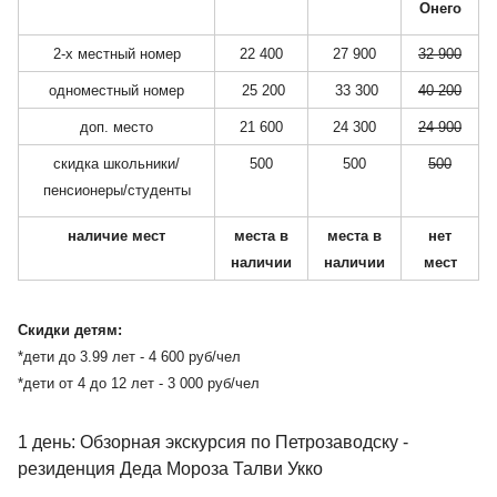
Онего
2-х местный номер
22 400
27 900
32 900
одноместный номер
25 200
33 300
40 200
доп. место
21 600
24 300
24 900
скидка школьники/
500
500
500
пенсионеры/студенты
наличие мест
места в
места в
нет
наличии
наличии
мест
Скидки детям:
*дети до 3.99 лет - 4 600 руб/чел
*дети от 4 до 12 лет - 3 000 руб/чел
1 день: Обзорная экскурсия по Петрозаводску -
резиденция Деда Мороза Талви Укко