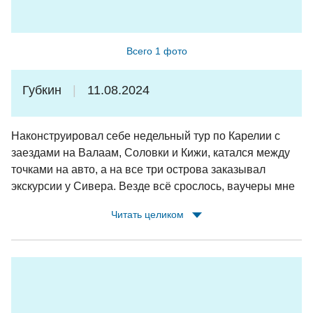
Всего 1 фото
Губкин
11.08.2024
Наконструировал себе недельный тур по Карелии с
заездами на Валаам, Соловки и Кижи, катался между
точками на авто, а на все три острова заказывал
экскурсии у Сивера. Везде всё срослось, ваучеры мне
заранее сбрасывали по whatsapp, у теплоходов/
Читать целиком
метеоров были встречающие с табличками,
экскурсоводы на островах ждали. Очень доволен,
Сивер молодцы!