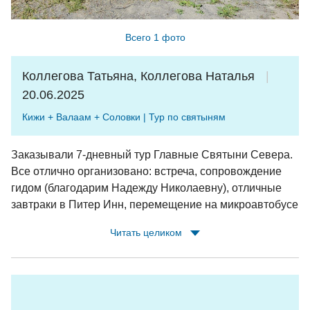
Всего 1 фото
Коллегова Татьяна, Коллегова Наталья
20.06.2025
Кижи + Валаам + Соловки | Тур по святыням
Заказывали 7-дневный тур Главные Святыни Севера.
Все отлично организовано: встреча, сопровождение
гидом (благодарим Надежду Николаевну), отличные
завтраки в Питер Инн, перемещение на микроавтобусе
(т.к. группа была небольшая); каждый день расписан и
Читать целиком
распланирован - посмотрели все значимые
достопримечательности Карелии; на островах были
местные гиды, и без внимания мы тоже не остались.
Выражаем благодарность СИВЕРУ и лично Илье и
Дарье за оперативность при изменении программы из-