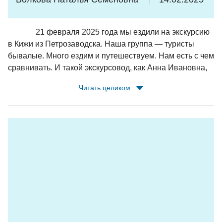
21 февраля 2025 года мы ездили на экскурсию
в Кижи из Петрозаводска. Наша группа — туристы
бывалые. Много ездим и путешествуем. Нам есть с чем
сравнивать. И такой экскурсовод, как Анна Ивановна,
втсречаются очень редко. Это необыкновенная
Читать целиком
женщина, влюбленная в свою профессию и родной
край Карелию. Много интересных фактов
рассказала.Проводила с нами даже физическую
разминку. Всё у нее четко, организованно, по порядку.
Весело. Много шуток, прибауток, пословиц.. Ставила
нам послушать песни даже на карельском языке.
Показывала много материалов, эскизов., картинок.
Сплачивала нашу группу. Было очень комфортно. Все
в автобусе как одна семья.
Поездка нам ОЧЕНЬ понравилась. Низкий