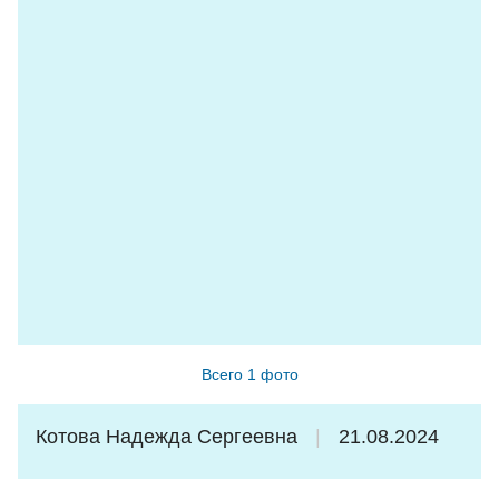
Сплачивала нашу группу. Было очень комфортно. Все
в автобусе как одна семья.
Поездка нам ОЧЕНЬ понравилась. Низкий
поклон и огромное спасибо Анне Ивановне.
Долго будет Карелия сниться !
Туристы из Санкт-Петербурга.
Всего 1 фото
Котова Надежда Сергеевна
21.08.2024