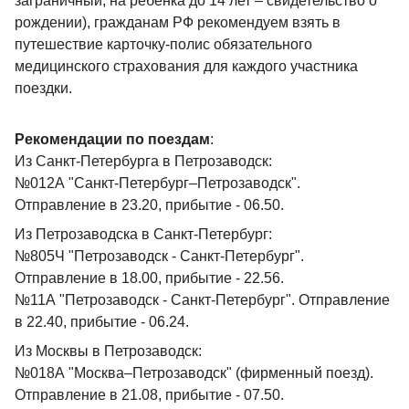
заграничный; на ребенка до 14 лет – свидетельство о
- Свободное время на острове;
объект.
достопримечательностей — мы увидим с Вами Дом
рождении), гражданам РФ рекомендуем взять в
14:00/15:00
- Возвращение в Петрозаводск.
*Обратите внимание, что в ноябре и марте время
смотрителя, церковь апостола Петра и павильоны над
путешествие карточку-полис обязательного
может корректироваться, подсветка включаться
бывшим источником лечебной воды. Храм является
медицинского страхования для каждого участника
По возвращению — заселение в гостиницу. Приятного
позднее, в зависимости от светового дня.
единственной постройкой, сохранившейся с
поездки.
отдыха!
петровских времен. Более того, он построен по проекту
Прибытие в Петрозаводск в 21:00. Самое время
и собственноручным чертежам царя Петра.
прогуляться по городу и понаблюдать за шикарными
Рекомендации по поездам
:
карельскими закатами.
Наш путь лежит к остаткам
древнего вулкана
, а
Из Санкт-Петербурга в Петрозаводск:
точнее к местечку
Гирвас
. Это пересохший водопад.
№012А "Санкт-Петербург–Петрозаводск".
Таким он стал после того, как воды Суны были
Отправление в 23.20, прибытие - 06.50.
отведены для нужд Пальеозерской ГЭС. Места вокруг
Из Петрозаводска в Санкт-Петербург:
Гирваса очень живописны: красноватые скалы из
№805Ч "Петрозаводск - Санкт-Петербург".
гранита обрамлены тихими заводями.
Отправление в 18.00, прибытие - 22.56.
Обратите внимание! В зимний период древний вулкан
№11А "Петрозаводск - Санкт-Петербург". Отправление
Гирвас заснежен, наш гид расскажет про это
в 22.40, прибытие - 06.24.
уникальное место, по тропинкам можно будет
Из Москвы в Петрозаводск:
прогуляться до панорамы жерла древнего вулкана.
№018А "Москва–Петрозаводск" (фирменный поезд).
Кивач – удивительно красивое место. Белоснежный
Отправление в 21.08, прибытие - 07.50.
водопад, словно дорогое полотно, заключен в раму из