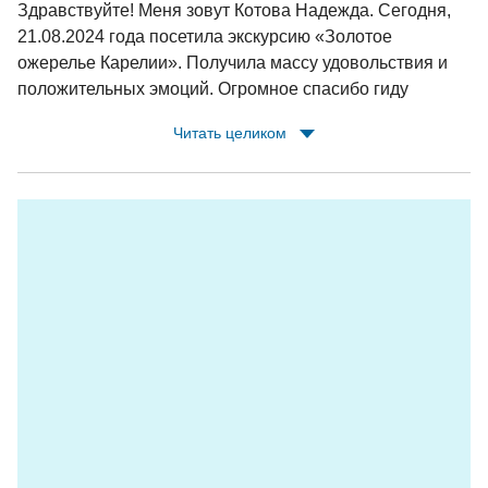
Здравствуйте! Меня зовут Котова Надежда. Сегодня,
21.08.2024 года посетила экскурсию «Золотое
ожерелье Карелии». Получила массу удовольствия и
положительных эмоций. Огромное спасибо гиду
Татьяне за очень интересные и познавательные
Читать целиком
сведения о республике Карелия и её
достопримечательностях и памятных местах и
водителю Дмитриеву Анатолию Алексеевичу за
доброжелательное отношение и легкую дорогу. Желаю
им здоровья, удачи, профессиональных успехов и
благодарных туристов!