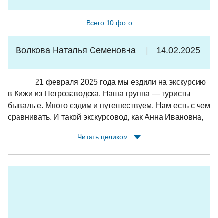
есть предзаказанные комплексные обеды и завтрак,
поэтому аллергикам/вегетарианцам лучше сообщить
Всего 10 фото
заранее и меню подстроят под них.
Волкова Наталья Семеновна
14.02.2025
21 февраля 2025 года мы ездили на экскурсию
в Кижи из Петрозаводска. Наша группа — туристы
бывалые. Много ездим и путешествуем. Нам есть с чем
сравнивать. И такой экскурсовод, как Анна Ивановна,
втсречаются очень редко. Это необыкновенная
Читать целиком
женщина, влюбленная в свою профессию и родной
край Карелию. Много интересных фактов
рассказала.Проводила с нами даже физическую
разминку. Всё у нее четко, организованно, по порядку.
Весело. Много шуток, прибауток, пословиц.. Ставила
нам послушать песни даже на карельском языке.
Показывала много материалов, эскизов., картинок.