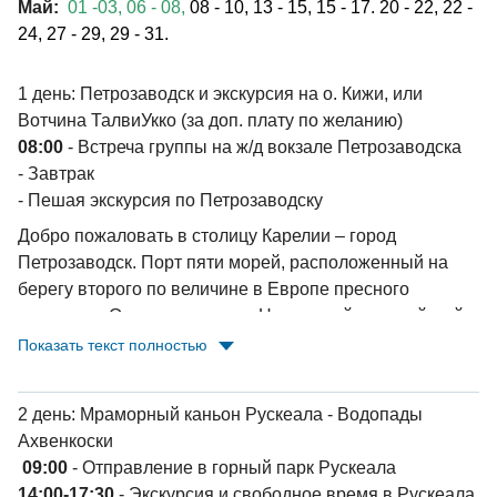
Май:
01 -03, 06 - 08,
08 - 10, 13 - 15, 15 - 17. 20 - 22, 22 -
24, 27 - 29, 29 - 31.
1 день: Петрозаводск и экскурсия на о. Кижи, или
Вотчина ТалвиУкко (за доп. плату по желанию)
08:00
- Встреча группы на ж/д вокзале Петрозаводска
- Завтрак
- Пешая экскурсия по Петрозаводску
Добро пожаловать в столицу Карелии – город
Петрозаводск. Порт пяти морей, расположенный на
берегу второго по величине в Европе пресного
водоема – Онежского озера. Настоящий европейский
город, с национальным карело-финским колоритом,
Показать текст полностью
ровесник Санкт-Петербурга, уютный, красивый, со
своей уникальной историей. Заложен в 1703 году
2 день: Мраморный каньон Рускеала - Водопады
Петром I, как город основан Екатериной II в 1777 году.
Ахвенкоски
Здесь отливались пушки для российской армии, здесь
09:00
- Отправление в горный парк Рускеала
делали чугунные украшения Петербурга, здесь строили
14:00-17:30
- Экскурсия и свободное время в Рускеала