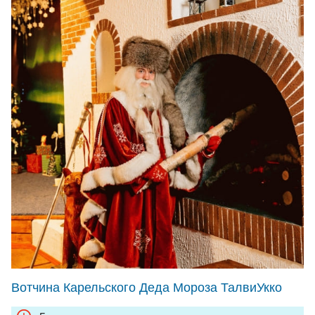
Вотчина Карельского Деда Мороза ТалвиУкко