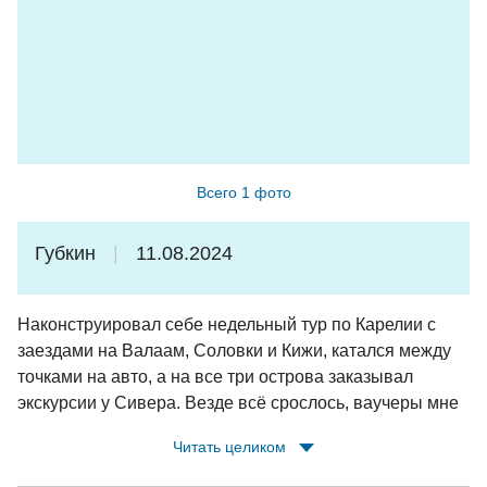
Всего 1 фото
Губкин
11.08.2024
Наконструировал себе недельный тур по Карелии с
заездами на Валаам, Соловки и Кижи, катался между
точками на авто, а на все три острова заказывал
экскурсии у Сивера. Везде всё срослось, ваучеры мне
заранее сбрасывали по whatsapp, у теплоходов/
Читать целиком
метеоров были встречающие с табличками,
экскурсоводы на островах ждали. Очень доволен,