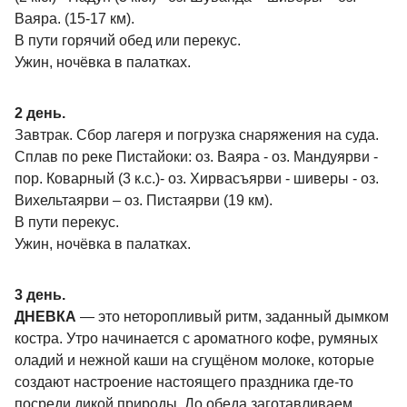
Ваяра. (15-17 км).
В пути горячий обед или перекус.
Ужин, ночёвка в палатках.
2 день.
Завтрак. Сбор лагеря и погрузка снаряжения на суда.
Сплав по реке Пистайоки: оз. Ваяра - оз. Мандуярви -
пор. Коварный (3 к.с.)- оз. Хирвасъярви - шиверы - оз.
Вихельтаярви – оз. Пистаярви (19 км).
В пути перекус.
Ужин, ночёвка в палатках.
3 день.
ДНЕВКА
— это неторопливый ритм, заданный дымком
костра. Утро начинается с ароматного кофе, румяных
оладий и нежной каши на сгущёном молоке, которые
создают настроение настоящего праздника где-то
посреди дикой природы. До обеда заготавливаем