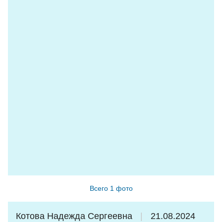
нам послушать песни даже на карельском языке.
Показывала много материалов, эскизов., картинок.
Сплачивала нашу группу. Было очень комфортно. Все
в автобусе как одна семья.
Поездка нам ОЧЕНЬ понравилась. Низкий
поклон и огромное спасибо Анне Ивановне.
Долго будет Карелия сниться !
Туристы из Санкт-Петербурга.
Всего 1 фото
Котова Надежда Сергеевна
21.08.2024