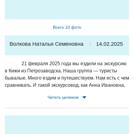
ветер, на Соловках в конце июня было +6 и дождь);
наличные можно не брать - везде оплата картой; в туре
есть предзаказанные комплексные обеды и завтрак,
поэтому аллергикам/вегетарианцам лучше сообщить
Всего 10 фото
заранее и меню подстроят под них.
Волкова Наталья Семеновна
14.02.2025
21 февраля 2025 года мы ездили на экскурсию
в Кижи из Петрозаводска. Наша группа — туристы
бывалые. Много ездим и путешествуем. Нам есть с чем
сравнивать. И такой экскурсовод, как Анна Ивановна,
втсречаются очень редко. Это необыкновенная
Читать целиком
женщина, влюбленная в свою профессию и родной
край Карелию. Много интересных фактов
рассказала.Проводила с нами даже физическую
разминку. Всё у нее четко, организованно, по порядку.
Весело. Много шуток, прибауток, пословиц.. Ставила