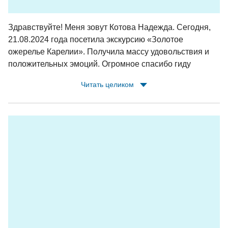
Здравствуйте! Меня зовут Котова Надежда. Сегодня,
21.08.2024 года посетила экскурсию «Золотое
ожерелье Карелии». Получила массу удовольствия и
положительных эмоций. Огромное спасибо гиду
Татьяне за очень интересные и познавательные
Читать целиком
сведения о республике Карелия и её
достопримечательностях и памятных местах и
водителю Дмитриеву Анатолию Алексеевичу за
доброжелательное отношение и легкую дорогу. Желаю
им здоровья, удачи, профессиональных успехов и
благодарных туристов!