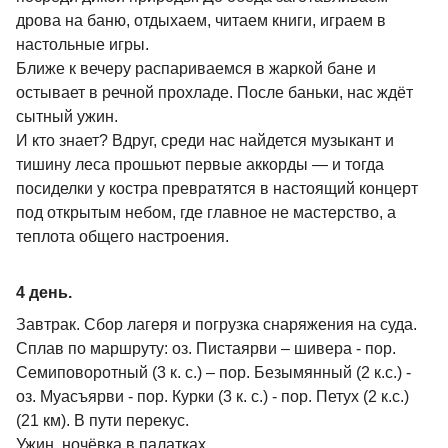
дрова на баню, отдыхаем, читаем книги, играем в
настольные игры.
Ближе к вечеру распариваемся в жаркой бане и
остывает в речной прохладе. После баньки, нас ждёт
сытный ужин.
И кто знает? Вдруг, среди нас найдется музыкант и
тишину леса прошьют первые аккорды — и тогда
посиделки у костра превратятся в настоящий концерт
под открытым небом, где главное не мастерство, а
теплота общего настроения.
4 день.
Завтрак. Сбор лагеря и погрузка снаряжения на суда.
Сплав по маршруту: оз. Пистаярви – шивера - пор.
Семиповоротный (3 к. с.) – пор. Безымянный (2 к.с.) -
оз. Муасъярви - пор. Курки (3 к. с.) - пор. Петух (2 к.с.)
(21 км). В пути перекус.
Ужин, ночёвка в палатках.